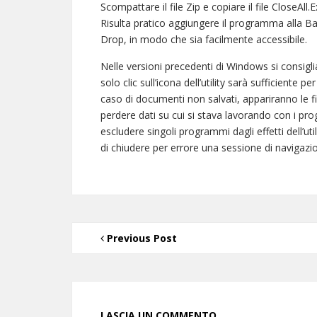
Scompattare il file Zip e copiare il file CloseAll
Risulta pratico aggiungere il programma alla Ba
Drop, in modo che sia facilmente accessibile.
Nelle versioni precedenti di Windows si consiglia 
solo clic sull’icona dell’utility sarà sufficiente 
caso di documenti non salvati, appariranno le fin
perdere dati su cui si stava lavorando con i prog
escludere singoli programmi dagli effetti dell’ut
di chiudere per errore una sessione di navigazi
Previous Post
LASCIA UN COMMENTO