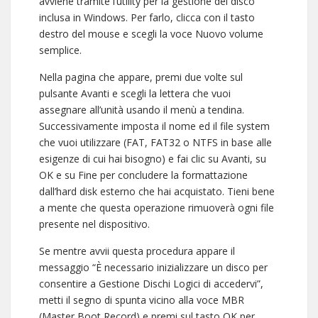
avviene tramite l’utility per la gestione del disco
inclusa in Windows. Per farlo, clicca con il tasto
destro del mouse e scegli la voce Nuovo volume
semplice.
Nella pagina che appare, premi due volte sul
pulsante Avanti e scegli la lettera che vuoi
assegnare all’unità usando il menù a tendina.
Successivamente imposta il nome ed il file system
che vuoi utilizzare (FAT, FAT32 o NTFS in base alle
esigenze di cui hai bisogno) e fai clic su Avanti, su
OK e su Fine per concludere la formattazione
dall’hard disk esterno che hai acquistato. Tieni bene
a mente che questa operazione rimuoverà ogni file
presente nel dispositivo.
Se mentre avvii questa procedura appare il
messaggio “È necessario inizializzare un disco per
consentire a Gestione Dischi Logici di accedervi”,
metti il segno di spunta vicino alla voce MBR
(Master Boot Record) e premi sul tasto OK per